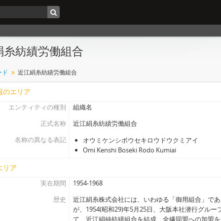
絹糸紡績労働組合
ード
近江絹糸紡績労働組合
報のエリア
エンティティの種別
組織名
正式名称
近江絹糸紡績労働組合
名称の異なる表記
オウミケンシボウセキロウドウクミアイ
Omi Kenshi Boseki Rodo Kumiai
エリア
実在期間
1954-1968
歴史
近江絹糸株式会社には、いわゆる「御用組合」であ
が、1954(昭和29)年5月25日、大阪本社潜行グ
て、近江絹絲紡績組合を結成、全繊同盟への加盟を