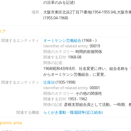
の沿革のみを記述)
場所
大阪市東区北浜2丁目71番地(1954-1955.04),大
(1955.04-1968)
リア
関連するエンティティ
オーミケンシ労働組合
(1968－)
Identifier of related entity
00019
関係のカテゴリー
時間的前後関係
関連する日付
1968-08
関係の記述
1968(昭和43)年8月、社名変更に伴い、組合名称
からオーミケンシ労働組合」に変更。
関連するエンティティ
辻保治
(1935-1998)
Identifier of related entity
00001
関係のカテゴリー
その他の関係性
関連する日付
1953 - 1962
関係の記述
彦根支部組合員として活動。一時期、
関連する機能
らくがき運動・職場闘争(近江絹糸)
points area