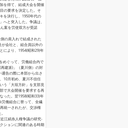
参加を得て、結成大会を開催
項目の要求を決定した。そ
を決行し、1950年代の
」へと突入した。争議は、
せん案を労使双方が受諾
側の肩入れで結成された
社が会社と、組合員以外の
より、1954(昭和29)年
再建をめぐって、労働組合内で
(再建派)」（夏川側）の対
い通告の際に本部から出さ
、10月初め、夏川不信任
いう「大垣方針」を支部見
部で大会開催を要求する再
た。翌1958(昭和33)年
糸労働組合に替って、全繊
は再統一されたが、交渉権
た。
近江絹糸人権争議の研究-
クションに関連のある時期