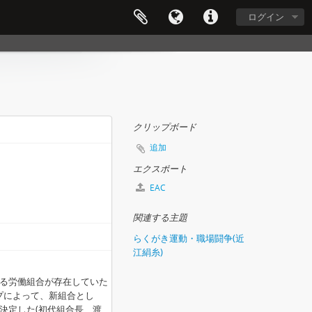
ログイン
クリップボード
追加
エクスポート
EAC
関連する主題
らくがき運動・職場闘争(近
江絹糸)
る労働組合が存在していた
ループによって、新組合とし
決定した(初代組合長 渡