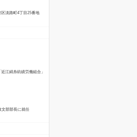
阪市東区淡路町4丁目25番地
を「近江絹糸紡績労働組合」
教文部部長に就任