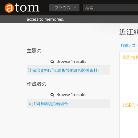
ブラウズ
access to memories.
近江
典拠レコ
主題の
識別情
Browse 1 results
辻保治資料(近江絹糸労働組合関係資料)
作成者の
Browse 1 results
近江絹糸紡績労働組合
記述の