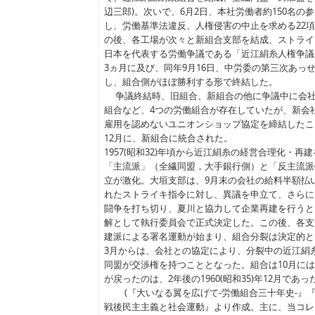
辺三郎)。次いで、6月2日、本社労働者約150名の
し、労働基準法違反、人権侵害の中止を求める22
の後、各工場が次々と新組合支部を結成、ストライキ
日本を代表する労働争議である「近江絹糸人権争議
3ヵ月に及び、同年9月16日、中労委の第三次あっ
し、組合側がほぼ勝利する形で終結した。
争議終結時、旧組合、新組合の他に争議中に会社
組合など、4つの労働組合が存在していたが、新会
雇用を認めないユニオンショップ協定を締結したことに
12月に、新組合に統合された。
1957(昭和32)年頃から近江絹糸の経営合理化・
「主流派」（全繊同盟，大手銀行側）と「反主流派
立が激化。大垣支部は、9月末の会社の給料半額払
れたストライキ指令に対し、異議を申立て、さらに
闘争を打ち切り、夏川と協力して企業再建を行うと
解として執行委員会で正式決定した。この後、各支
建派による署名運動が始まり、組合分裂は決定的となっ
3月からは、会社との協定により、分裂中の近江絹
同盟が交渉権を持つこととなった。組合は10月に
が戻ったのは、2年後の1960(昭和35)年12月であっ
(『大いなる翼を広げて-労働組合三十年史-』『
戦後民主主義と社会運動』より作成。主に、当コレ