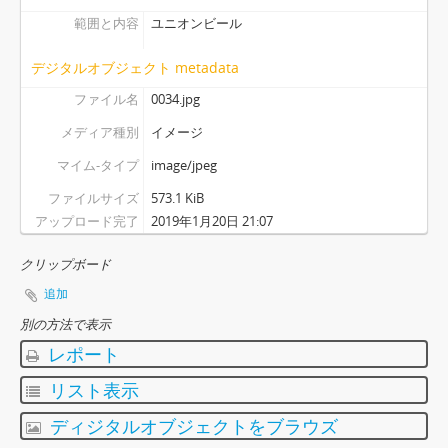
b16 - ページ #36
範囲と内容
ユニオンビール
b17 - ページ #37
b18 - ページ #38
デジタルオブジェクト metadata
bc - ページ #39
ファイル名
0034.jpg
[シリーズ] S02 - 都市大阪ネガフィルムアルバム, 1927 - 1928
[シリーズ] S04 - 「上田文庫」旧蔵品, 1875-1989, undated
メディア種別
イメージ
マイム-タイプ
image/jpeg
ファイルサイズ
573.1 KiB
アップロード完了
2019年1月20日 21:07
クリップボード
追加
別の方法で表示
レポート
リスト表示
ディジタルオブジェクトをブラウズ