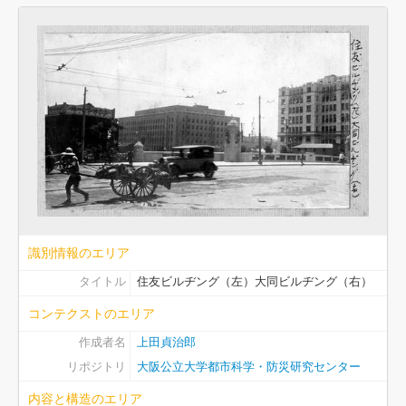
a17 - ページ #17
a18 - ページ #18
a19 - ページ #19
a20 - ページ #20
b01 - ページ #21
b02 - ページ #22
b03 - ページ #23
b04 - ページ #24
b05 - ページ #25
b06 - ページ #26
b07 - ページ #27
b08 - ページ #28
識別情報のエリア
b09 - ページ #29
タイトル
住友ビルヂング（左）大同ビルヂング（右）
b10 - ページ #30
b11 - ページ #31
コンテクストのエリア
b12 - ページ #32
作成者名
上田貞治郎
b13 - ページ #33
リポジトリ
大阪公立大学都市科学・防災研究センター
b14 - ページ #34
b15 - ページ #35
内容と構造のエリア