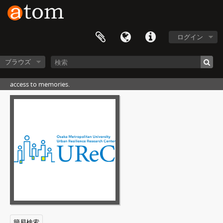
ログイン
ブラウズ
access to memories.
[フォンド] UEDA - 上田貞治郎写真史料, 1875-1989, undated
[シリーズ] S01 - 日本全国名所写真帖コレクション
[アイテム] A01 - アルバム「大阪北東方面 第一集」, 1893-1930s
fc - ページ #00
a01 - ページ #01
a02 - ページ #02
簡易検索