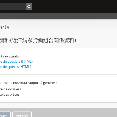
rts
資料(近江絹糸労働組合関係資料)
ts existants :
te de dossiers (HTML)
te des pièces (HTML)
ionner le nouveau rapport à générer :
te de dossiers
te des pièces
Annuler