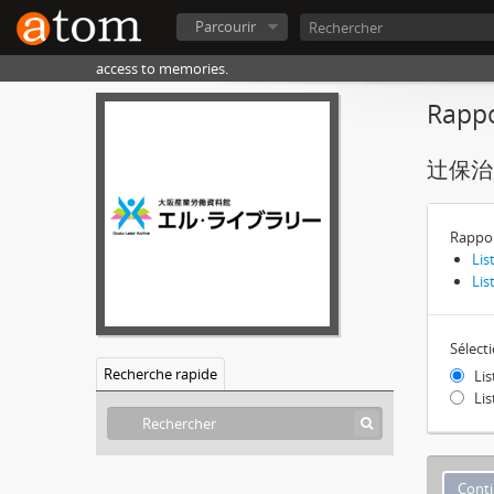
Parcourir
access to memories.
Rappo
辻保治
Rappor
Lis
Lis
Sélect
Recherche rapide
Lis
Lis