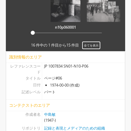
n10p060013
n10p060014
n10p060015
n10p060016
n10p060001
[パート] P10 - ページ#10, 1974-00-00
[ファイル] N11 - アルバム#11, 1975-04-01 - 1980-06-30
[ファイル] N12 - アルバム#12, 1985-04-01 - 1985-05-31
16 件中の 1 件目から15 件目
全てを表示
[ファイル] N27 - アルバム#27, 1992-00-00
識別情報のエリア
[ファイル] N28 - アルバム#28, 1993-00-00
レファレンスコー
JP 1007834 SN01-N10-P06
ド
タイトル
ページ#06
日付
1974-00-00 (作成)
記述レベル
パート
コンテクストのエリア
作成者名
中島敏
(1947-)
リポジトリ
記録と表現とメディアのための組織