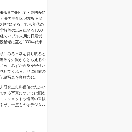
来るまで旧小字・東四條に
年）暴力手配師追放釜ヶ崎
獲得に至る、1970年代の
学校等の試みに至る1980
を経てバブル末期に日雇労
飯場に至る1990年代半
頭にみる日常を切り取ると
遷等を外観からとらえるの
じめ、みずから身を寄せた
見せてくれる。他に戦前の
記録写真を多数含む。
え研究上史料価値のたかい
できる写真については順次
ミスショットや構図の重複
るが、一点ものはデジタル