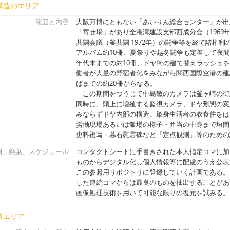
構造のエリア
範囲と内容
大阪万博にともない「あいりん総合センター」が出
「寄せ場」があり全港湾建設支部西成分会（1969
共闘会議（釜共闘 1972年）の闘争等を経て諸権利の
アルバム約10冊、夏祭りや越冬闘争も定着して夜間
年代末までの約10冊、ドヤ街の建て替えラッシュ
働者が大量の野宿者化をみながら関西国際空港の建設
ばまでの約20冊からなる。
この期間をつうじて中島敏のカメラは釜ヶ崎の街
同時に、頭上に増殖する監視カメラ、ドヤ形態の変
みならずドヤ内部の構造、単身生活者の衣食住をは
労働現場あるいは飯場の様子・弁当の中身まで垣間
史料複写・暮石慰霊碑など『定点観測』等のための
別、廃棄、スケジュール
コンタクトシートに手書きされた本人指定コマに加
ものからデジタル化し個人情報等に配慮のうえ公表
この参照用リポジトリに登録していく計画である。
した連続コマからは最良のものを抽出することがあ
画像処理技術を用いて可能な限りの復元を試みる。
料エリア