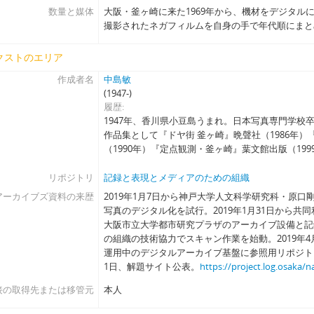
数量と媒体
大阪・釜ヶ崎に来た1969年から、機材をデジタルに
撮影されたネガフィルムを自身の手で年代順にまと
クストのエリア
作成者名
中島敏
(1947-)
履歴
1947年、香川県小豆島うまれ。日本写真専門学校
作品集として『ドヤ街 釜ヶ崎』晩聲社（1986年
（1990年）『定点観測・釜ヶ崎』葉文館出版（199
リポジトリ
記録と表現とメディアのための組織
アーカイブズ資料の来歴
2019年1月7日から神戸大学人文科学研究科・原
写真のデジタル化を試行。2019年1月31日から共
大阪市立大学都市研究プラザのアーカイブ設備と記
の組織の技術協力でスキャン作業を始動。2019年4
運用中のデジタルアーカイブ基盤に参照用リポジトリ
1日、解題サイト公表。
https://project.log.osaka/n
接の取得先または移管元
本人