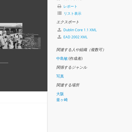
レポート
リスト表示
エクスポート
Dublin Core 1.1 XML
EAD 2002 XML
関連する人や組織（複数可）
中島敏
(作成者)
関係するジャンル
写真
関連する場所
大阪
釜ヶ崎