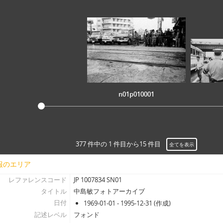
n01p010001
377 件中の 1 件目から15 件目
全てを表示
報のエリア
レファレンスコード
JP 1007834 SN01
タイトル
中島敏フォトアーカイブ
日付
1969-01-01 - 1995-12-31 (作成)
記述レベル
フォンド