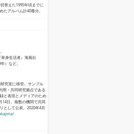
切替えた1995年頃までに
めたアルバム計40冊分。
卒。
）『単身生活者』海風社
9年）など。
口剛研究室に移管。サンプル
同利用・共同研究拠点である
録と表現とメディアのため
月14日、複数の機関で共同
として公表。2020年4月
akajima/