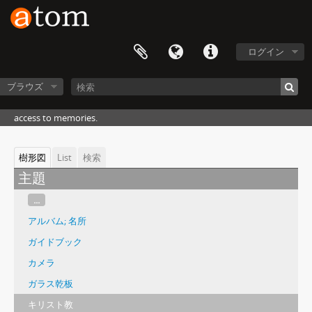
ログイン
ブラウズ
access to memories.
樹形図
List
検索
主題
...
アルバム; 名所
ガイドブック
カメラ
ガラス乾板
キリスト教