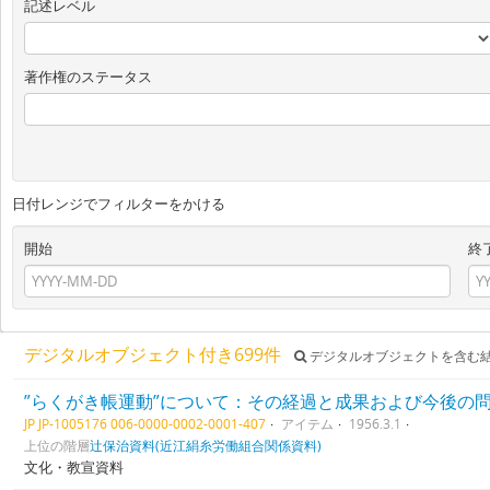
記述レベル
著作権のステータス
日付レンジでフィルターをかける
開始
終
デジタルオブジェクト付き699件
デジタルオブジェクトを含む
”らくがき帳運動”について：その経過と成果および今後の
JP JP-1005176 006-0000-0002-0001-407
アイテム
1956.3.1
上位の階層
辻保治資料(近江絹糸労働組合関係資料)
文化・教宣資料