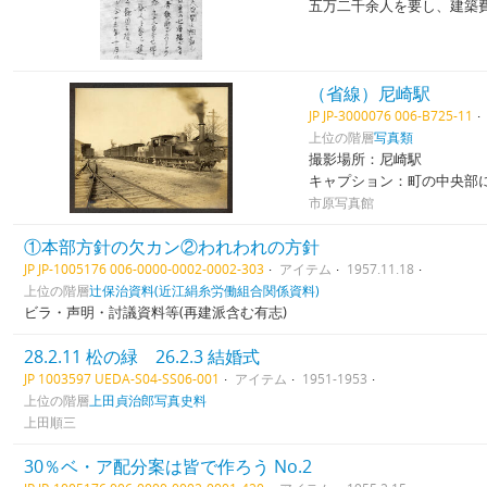
五万二千余人を要し、建築
（省線）尼崎駅
JP JP-3000076 006-B725-11
上位の階層
写真類
撮影場所：尼崎駅
キャプション：町の中央部
市原写真館
①本部方針の欠カン②われわれの方針
JP JP-1005176 006-0000-0002-0002-303
アイテム
1957.11.18
上位の階層
辻保治資料(近江絹糸労働組合関係資料)
ビラ・声明・討議資料等(再建派含む有志)
28.2.11 松の緑 26.2.3 結婚式
JP 1003597 UEDA-S04-SS06-001
アイテム
1951-1953
上位の階層
上田貞治郎写真史料
上田順三
30％ベ・ア配分案は皆で作ろう No.2