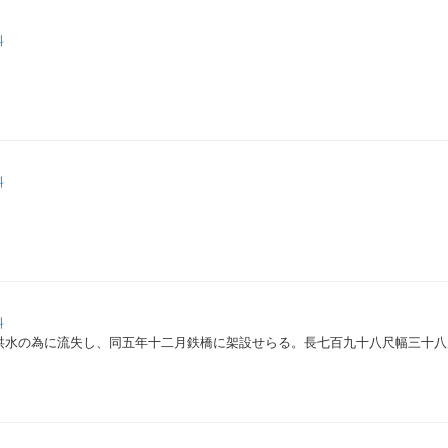
料
料
料
洪水の為に流失し、同五年十二月鉄橋に架設せらる。長七百九十八尺幅三十八