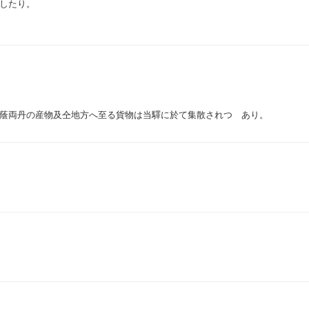
したり。
蔭両丹の産物及仝地方へ至る貨物は当驛に於て集散されつゝあり。