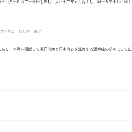
費三百八十四万二千余円を投じ、大正十二年五月起工し、同十五年十月に竣工
アイテム
1915年（推定）
にあり、本洲を横斷して瀬戸内海と日本海とを連絡する阪鶴線の起点にして山