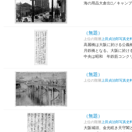
海の用品大倉出□／キャンプ
（無題）
上位の階層
上田貞治郎写真史
高麗橋は大阪に於ける公義
月鉄橋となる。大阪に於け
中央は昭和 年鉄筋コンク
（無題）
上位の階層
上田貞治郎写真史
（無題）
上位の階層
上田貞治郎写真史
大阪城頭、金光眩き天守閣