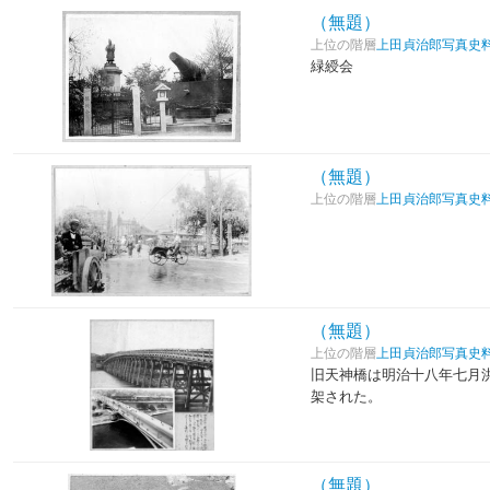
（無題）
上位の階層
上田貞治郎写真史
緑綬会
（無題）
上位の階層
上田貞治郎写真史
（無題）
上位の階層
上田貞治郎写真史
旧天神橋は明治十八年七月
架された。
（無題）