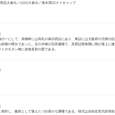
用品大倉出／□□□□大倉出／海水用□□ナイキャップ
料
橋の一にして、其橋畔には高札の掲示西詰にあり、東詰には大阪府の元標の設
る鉄橋の嚆矢であった。左の木橋が旧高麗橋で、其西詰西角隅に櫓が屋上に建
リトのモダン橋に架換直前の図である。
料
料
と相対し、巍然として聳えたつ白亜の七層樓である。様式は自由近世式鉄骨鉄