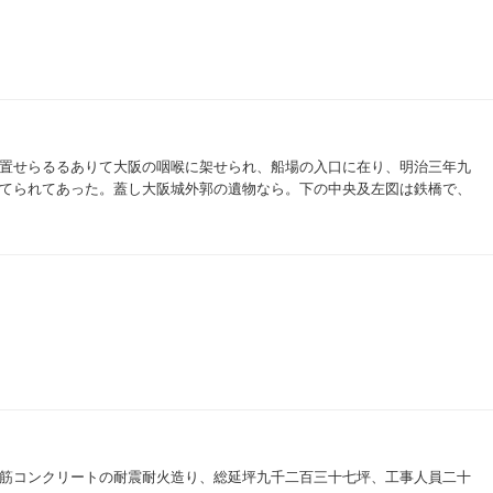
置せらるるありて大阪の咽喉に架せられ、船場の入口に在り、明治三年九
てられてあった。蓋し大阪城外郭の遺物なら。下の中央及左図は鉄橋で、
筋コンクリートの耐震耐火造り、総延坪九千二百三十七坪、工事人員二十