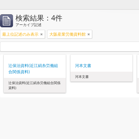
検索結果：4件
アーカイブ記述
最上位記述のみ表示
大阪産業労働資料館
辻保治資料(近江絹糸労働組
河本文書
合関係資料)
河本文書
辻保治資料(近江絹糸労働組合関係
資料)