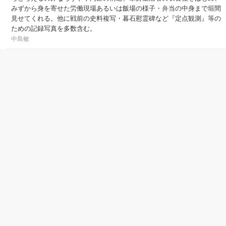
みずから身を寄せた労働現場あるいは飯場の様子・弁当の中身まで垣間
見せてくれる。他に戦前の史料複写・暮石慰霊碑など『定点観測』等の
ための記録写真を多数含む。
中島敏