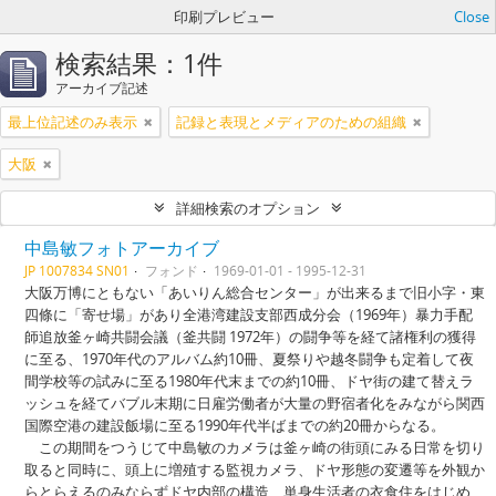
印刷プレビュー
Close
検索結果：1件
アーカイブ記述
最上位記述のみ表示
記録と表現とメディアのための組織
大阪
詳細検索のオプション
中島敏フォトアーカイブ
JP 1007834 SN01
フォンド
1969-01-01 - 1995-12-31
大阪万博にともない「あいりん総合センター」が出来るまで旧小字・東
四條に「寄せ場」があり全港湾建設支部西成分会（1969年）暴力手配
師追放釜ヶ崎共闘会議（釜共闘 1972年）の闘争等を経て諸権利の獲得
に至る、1970年代のアルバム約10冊、夏祭りや越冬闘争も定着して夜
間学校等の試みに至る1980年代末までの約10冊、ドヤ街の建て替えラ
ッシュを経てバブル末期に日雇労働者が大量の野宿者化をみながら関西
国際空港の建設飯場に至る1990年代半ばまでの約20冊からなる。
この期間をつうじて中島敏のカメラは釜ヶ崎の街頭にみる日常を切り
取ると同時に、頭上に増殖する監視カメラ、ドヤ形態の変遷等を外観か
らとらえるのみならずドヤ内部の構造、単身生活者の衣食住をはじめ、