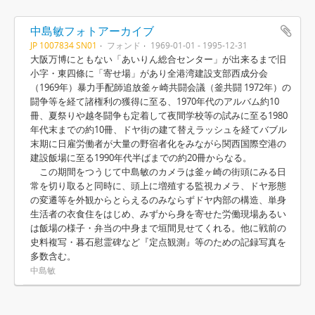
中島敏フォトアーカイブ
JP 1007834 SN01
フォンド
1969-01-01 - 1995-12-31
大阪万博にともない「あいりん総合センター」が出来るまで旧
小字・東四條に「寄せ場」があり全港湾建設支部西成分会
（1969年）暴力手配師追放釜ヶ崎共闘会議（釜共闘 1972年）の
闘争等を経て諸権利の獲得に至る、1970年代のアルバム約10
冊、夏祭りや越冬闘争も定着して夜間学校等の試みに至る1980
年代末までの約10冊、ドヤ街の建て替えラッシュを経てバブル
末期に日雇労働者が大量の野宿者化をみながら関西国際空港の
建設飯場に至る1990年代半ばまでの約20冊からなる。
この期間をつうじて中島敏のカメラは釜ヶ崎の街頭にみる日
常を切り取ると同時に、頭上に増殖する監視カメラ、ドヤ形態
の変遷等を外観からとらえるのみならずドヤ内部の構造、単身
生活者の衣食住をはじめ、みずから身を寄せた労働現場あるい
は飯場の様子・弁当の中身まで垣間見せてくれる。他に戦前の
史料複写・暮石慰霊碑など『定点観測』等のための記録写真を
多数含む。
中島敏