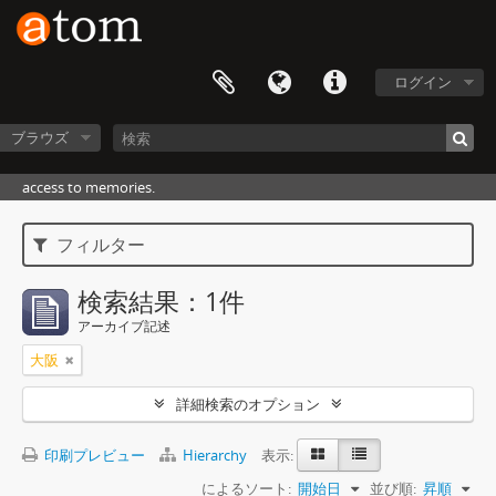
ログイン
ブラウズ
access to memories.
フィルター
検索結果：1件
アーカイブ記述
大阪
詳細検索のオプション
印刷プレビュー
Hierarchy
表示:
によるソート:
開始日
並び順:
昇順