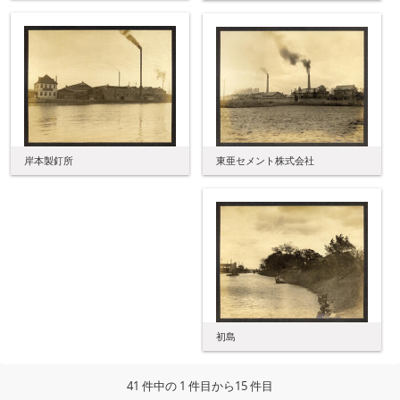
東亜セメント株式会社
岸本製釘所
初島
41 件中の 1 件目から15 件目