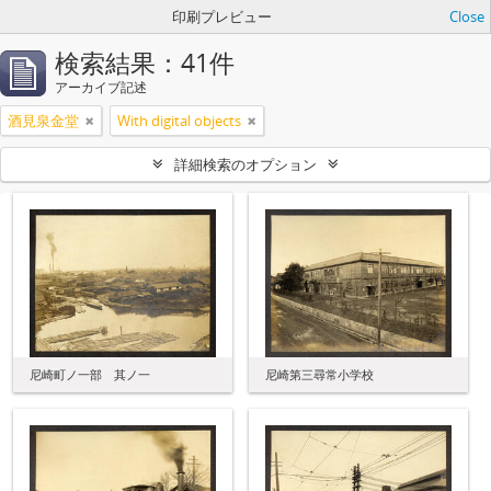
印刷プレビュー
Close
検索結果：41件
アーカイブ記述
酒見泉金堂
With digital objects
詳細検索のオプション
尼崎町ノ一部 其ノ一
尼崎第三尋常小学校