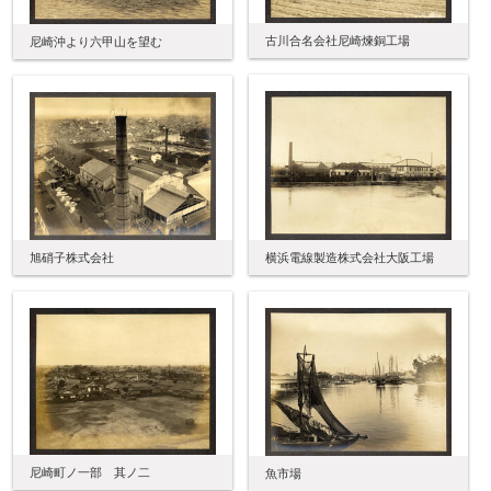
古川合名会社尼崎煉銅工場
尼崎沖より六甲山を望む
横浜電線製造株式会社大阪工場
旭硝子株式会社
尼崎町ノ一部 其ノ二
魚市場