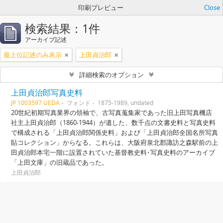
印刷プレビュー
Close
検索結果：1件
アーカイブ記述
最上位記述のみ表示
上田貞治郎
詳細検索のオプション
上田貞治郎写真史料
JP 1003597 UEDA
フォンド
1875-1989, undated
20世紀初期写真業界の領袖で、古写真蒐集家であった旧上田写真機店
社主上田貞治郎（1860-1944）が遺した、数千点の文書史料と写真史料
で構成される「上田貞治郎関係史料」および「上田貞治郎全国名所写真
貼コレクション」からなる。これらは、大阪府泉北郡諏訪之森駅前の上
田貞治郎本宅一階に設置されていた基督教史料･写真史料のアーカイブ
「上田文庫」の旧蔵品であった。
上田貞治郎