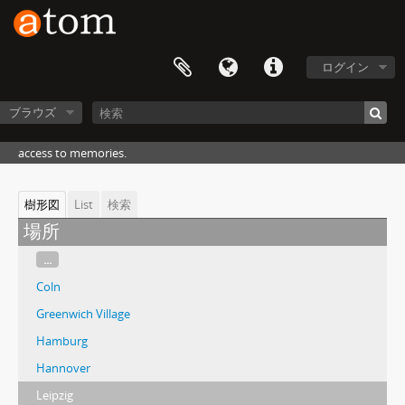
ログイン
ブラウズ
access to memories.
樹形図
List
検索
場所
...
Coln
Greenwich Village
Hamburg
Hannover
Leipzig