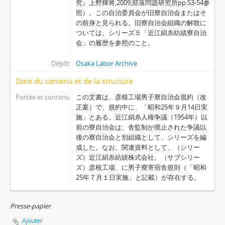
究』上野輝将,2009,部落問題研究所pp.53-54参
照）。この自治委員会が旧寮自治会またはそ
の前身と見られる。旧寮自治会組織の解散に
ついては、シリーズ５「近江絹糸紡績寮自治
会」の履歴を参照のこと。
Dépôt
Osaka Labor Archive
Zone du contenu et de la structure
Portée et contenu
この文書は、彦根工場男子寮自治会規約（改
正案）で、規約中に、「昭和25年９月14日実
施」とある。近江絹糸人権争議（1954年）以
前の寮自治会は、舎監制が廃止された争議以
後の寮自治会と別組織として、シリーズを編
成した。なお、関連資料として、（シリー
ズ）近江絹糸紡績株式会社、（サブシリー
ズ）彦根工場、に男子寮寄宿舎規則（「昭和
25年７月１日実施」と記載）が存在する。
Presse-papier
Ajouter