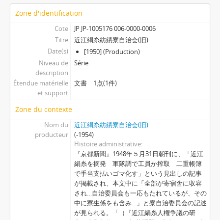
[Pièce] 逐次刊行物・文集一覧表 1
Zone d'identification
Cote
JP JP-1005176 006-0000-0006
Titre
近江絹糸紡績寮自治会(旧)
Date(s)
[1950] (Production)
Niveau de
Série
description
Étendue matérielle
文書 1点(1件)
et support
Zone du contexte
Nom du
近江絹糸紡績寮自治会(旧)
producteur
(-1954)
Histoire administrative
『京都新聞』1948年５月31日朝刊に、「近江
絹糸を摘発 軍隊調で工員か搾取 二重帳簿
で手当支払いゴマ化す」という見出しの記事
が掲載され、本文中に「全部が寄宿舎に収容
され…自治委員会も一応もたれているが、その
中に寮生係をも含み…」と寮自治委員会の記述
が見られる。「（『近江絹糸人権争議の研