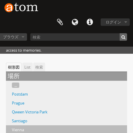
ログイン
ブラウズ
access to memories.
樹形図
List
検索
場所
...
Postdam
Prague
Qween Victoria Park
Santiago
Vienna