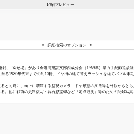
印刷プレビュー
詳細検索のオプション
に「寄せ場」があり全港湾建設支部西成分会（1969年）暴力手配師追放釜ヶ崎
に至る1980年代末までの約10冊、ドヤ街の建て替えラッシュを経てバブル
ると同時に、頭上に増殖する監視カメラ、ドヤ形態の変遷等を外観からとら
れる。他に戦前の史料複写・暮石慰霊碑など『定点観測』等のための記録写真