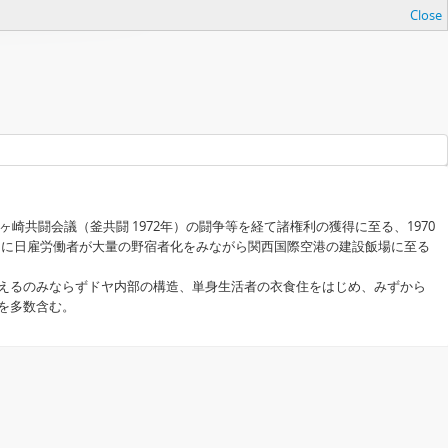
Close
共闘会議（釜共闘 1972年）の闘争等を経て諸権利の獲得に至る、1970
末期に日雇労働者が大量の野宿者化をみながら関西国際空港の建設飯場に至る
えるのみならずドヤ内部の構造、単身生活者の衣食住をはじめ、みずから
を多数含む。