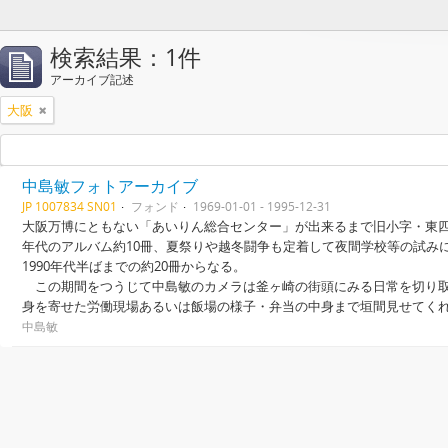
検索結果：1件
アーカイブ記述
大阪
中島敏フォトアーカイブ
JP 1007834 SN01
フォンド
1969-01-01 - 1995-12-31
大阪万博にともない「あいりん総合センター」が出来るまで旧小字・東四條
年代のアルバム約10冊、夏祭りや越冬闘争も定着して夜間学校等の試み
1990年代半ばまでの約20冊からなる。
この期間をつうじて中島敏のカメラは釜ヶ崎の街頭にみる日常を切り取
身を寄せた労働現場あるいは飯場の様子・弁当の中身まで垣間見せてく
中島敏