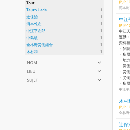
JP JP-
Tout
河本乾
Teijiro Ueda
1
辻保治
1
中江
河本乾次
1
JP JP-
中江平次郎
1
中江氏
運動
中島敏
1
資料
全林野労働組合
1
・雑
木村和
1
・所
・地
nom
・労
lieu
・労
・労
sujet
・所
中江平
木村
JP JP-
全林野
辻保