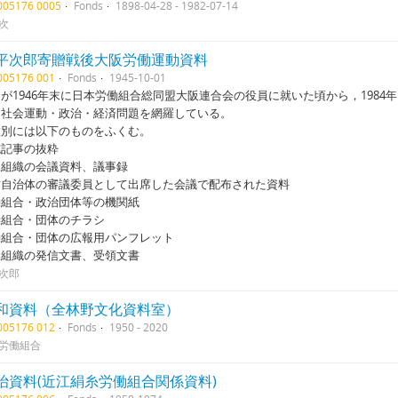
1005176 0005
Fonds
1898-04-28 - 1982-07-14
次
平次郎寄贈戦後大阪労働運動資料
1005176 001
Fonds
1945-10-01
が1946年末に日本労働組合総同盟大阪連合会の役員に就いた頃から，198
・社会運動・政治・経済問題を網羅している。
種別には以下のものをふくむ。
誌記事の抜粋
属組織の会議資料、議事録
方自治体の審議委員として出席した会議で配布された資料
働組合・政治団体等の機関紙
働組合・団体のチラシ
働組合・団体の広報用パンフレット
属組織の発信文書、受領文書
次郎
和資料（全林野文化資料室）
1005176 012
Fonds
1950 - 2020
労働組合
治資料(近江絹糸労働組合関係資料)