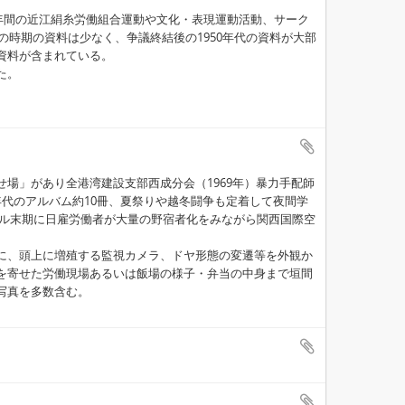
9年間の近江絹糸労働組合運動や文化・表現運動活動、サーク
の時期の資料は少なく、争議終結後の1950年代の資料が大部
資料が含まれている。
た。
場」があり全港湾建設支部西成分会（1969年）暴力手配師
0年代のアルバム約10冊、夏祭りや越冬闘争も定着して夜間学
バブル末期に日雇労働者が大量の野宿者化をみながら関西国際空
に、頭上に増殖する監視カメラ、ドヤ形態の変遷等を外観か
を寄せた労働現場あるいは飯場の様子・弁当の中身まで垣間
写真を多数含む。