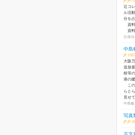
JP JP-
辻コレ
ル活動
分を
資料
資料
辻保治
中島
JP 100
大阪万
追放釜
校等の
港の建
この
らと
見せ
中島敏
写真
JP JP-
古文