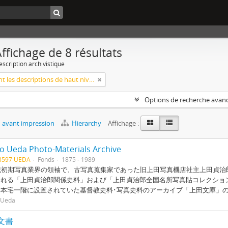
ffichage de 8 résultats
escription archivistique
Seulement les descriptions de haut niveau
Options de recherche avan
 avant impression
Hierarchy
Affichage :
iro Ueda Photo-Materials Archive
03597 UEDA
Fonds
1875 - 1989
紀初期写真業界の領袖で、古写真蒐集家であった旧上田写真機店社主上田貞治郎（
される「上田貞治郎関係史料」および「上田貞治郎全国名所写真貼コレクショ
郎本宅一階に設置されていた基督教史料･写真史料のアーカイブ「上田文庫」
o Ueda
文書