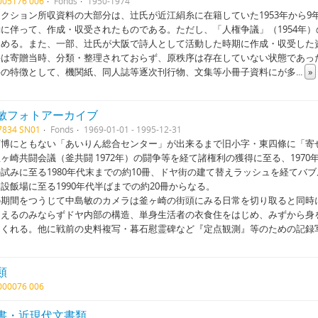
1005176 006
Fonds
1950-1974
クション所収資料の大部分は、辻氏が近江絹糸に在籍していた1953年から
に伴って、作成・収受されたものである。ただし、「人権争議」（1954年）
占める。また、一部、辻氏が大阪で詩人として活動した時期に作成・収受した
は寄贈当時、分類・整理されておらず、原秩序は存在していない状態であっ
の特徴として、機関紙、同人誌等逐次刊行物、文集等小冊子資料にが多
...
»
敏フォトアーカイブ
7834 SN01
Fonds
1969-01-01 - 1995-12-31
博にともない「あいりん総合センター」が出来るまで旧小字・東四條に「寄せ
ヶ崎共闘会議（釜共闘 1972年）の闘争等を経て諸権利の獲得に至る、197
試みに至る1980年代末までの約10冊、ドヤ街の建て替えラッシュを経て
設飯場に至る1990年代半ばまでの約20冊からなる。
期間をつうじて中島敏のカメラは釜ヶ崎の街頭にみる日常を切り取ると同時
らえるのみならずドヤ内部の構造、単身生活者の衣食住をはじめ、みずから身
てくれる。他に戦前の史料複写・暮石慰霊碑など『定点観測』等のための記録
類
3000076 006
書・近現代文書類