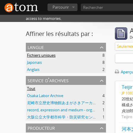
Parcourir
access to memories.
A
Affiner les résultats par :
D
langue
Fichiers uniques
8
Japonais
8
Anglais
2
Aperçu
service d'archives
Teij
Tout
JP 10
Osaka Labor Archive
4
20世
尼崎市立歴史博物館あまがさきアーカイブズ
2
構成
record, expression and medium - organization
1
貞治
大阪公立大学都市科学・防災研究センター
1
Teijir
producteur
河本