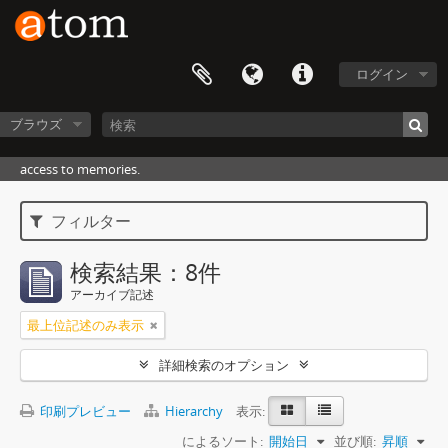
ログイン
ブラウズ
access to memories.
フィルター
検索結果：8件
アーカイブ記述
最上位記述のみ表示
詳細検索のオプション
印刷プレビュー
Hierarchy
表示:
によるソート:
開始日
並び順:
昇順