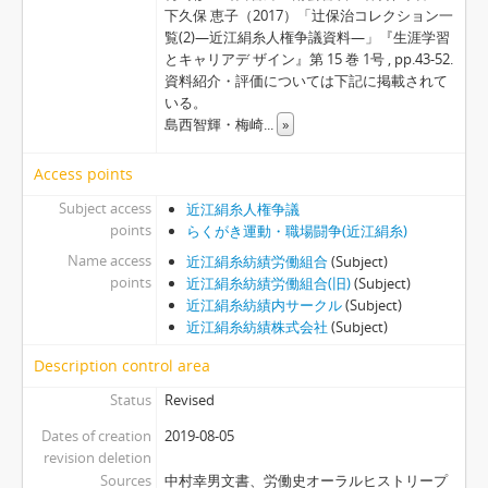
下久保 恵子（2017）「辻保治コレクション一
覧(2)―近江絹糸人権争議資料―」『生涯学習
とキャリアデ ザイン』第 15 巻 1号 , pp.43-52.
資料紹介・評価については下記に掲載されて
いる。
島西智輝・梅崎
...
»
Access points
Subject access
近江絹糸人権争議
points
らくがき運動・職場闘争(近江絹糸)
Name access
近江絹糸紡績労働組合
(Subject)
points
近江絹糸紡績労働組合(旧)
(Subject)
近江絹糸紡績内サークル
(Subject)
近江絹糸紡績株式会社
(Subject)
Description control area
Status
Revised
Dates of creation
2019-08-05
revision deletion
Sources
中村幸男文書、労働史オーラルヒストリープ