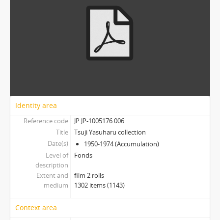
[Series] 0000-0013 - 辻個人メモ・手稿, 1957(1点のみ、他不明)
[Series] 0000-0014 - 辻以外個人手稿, 1961
[Series] 0000-0015 - 図書・新聞, 1950-1974
[Item] 逐次刊行物・文集一覧表 1
Identity area
Reference code
JP JP-1005176 006
Title
Tsuji Yasuharu collection
Date(s)
1950-1974 (Accumulation)
Level of
Fonds
description
Extent and
film 2 rolls
medium
1302 items (1143)
Context area