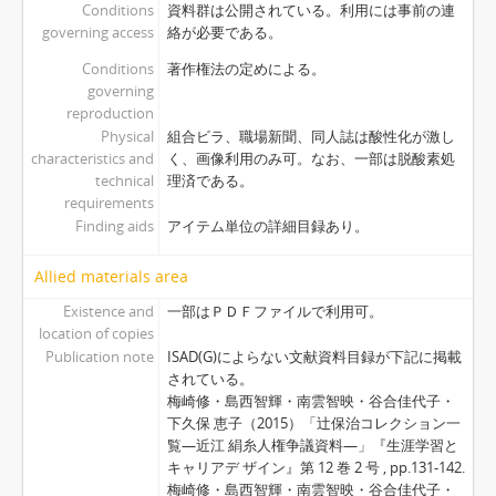
Conditions
資料群は公開されている。利用には事前の連
governing access
絡が必要である。
Conditions
著作権法の定めによる。
governing
reproduction
Physical
組合ビラ、職場新聞、同人誌は酸性化が激し
characteristics and
く、画像利用のみ可。なお、一部は脱酸素処
technical
理済である。
requirements
Finding aids
アイテム単位の詳細目録あり。
Allied materials area
Existence and
一部はＰＤＦファイルで利用可。
location of copies
Publication note
ISAD(G)によらない文献資料目録が下記に掲載
されている。
梅崎修・島西智輝・南雲智映・谷合佳代子・
下久保 恵子（2015）「辻保治コレクション一
覧―近江 絹糸人権争議資料―」『生涯学習と
キャリアデ ザイン』第 12 巻 2 号 , pp.131-142.
梅崎修・島西智輝・南雲智映・谷合佳代子・