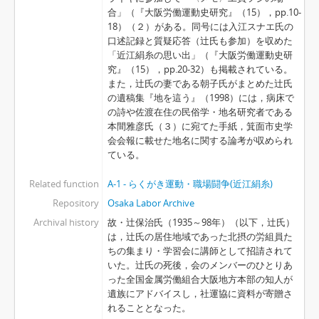
合」（『大阪労働運動史研究』（15），pp.10-
18）（２）がある。同号には入江スナエ氏の
口述記録と質疑応答（辻氏も参加）を収めた
「近江絹糸の思い出」（『大阪労働運動史研
究』（15），pp.20-32）も掲載されている。
また，辻氏の妻である朝子氏がまとめた辻氏
の遺稿集『地を這う』（1998）には，病床で
の詩や佐渡在住の民俗学・地名研究者である
本間雅彦氏（３）に宛てた手紙，箕面市史学
会会報に載せた地名に関する論考が収められ
ている。
Related function
A-1 - らくがき運動・職場闘争(近江絹糸)
Repository
Osaka Labor Archive
Archival history
故・辻保治氏（1935～98年）（以下，辻氏）
は，辻氏の居住地域であった北摂の労組員た
ちの集まり・学習会に講師として招請されて
いた。辻氏の死後，会のメンバーのひとりあ
った全国金属労働組合大阪地方本部の知人が
遺族にアドバイスし，社運協に資料が寄贈さ
れることとなった。