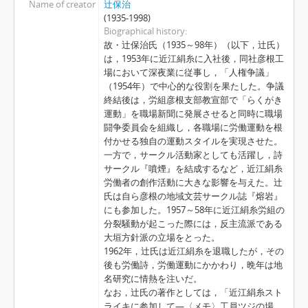
Name of creator
辻保治
(1935-1998)
Biographical history
故・辻保治氏（1935～98年）（以下，辻氏）
は，1953年に近江絹糸に入社後，同社彦根工
場において深夜業に従事し，「人権争議」
（1954年）で中心的な役割を果たした。争議
終結後は，労組彦根支部教宣部で「らくがき
運動」を職場新聞に発展させると同時に職場
闘争委員会を組織し，各職場に労働運動を根
付かせる独自の運動スタイルを実現させた。
一方で，サークル活動家としても活躍し，詩
サークル『噴煙』を結成するなど，近江絹糸
労働者の創作活動に大きな影響を与えた。辻
氏は自ら彦根の地域文芸サークル誌『熔岩』
にも参加した。1957～58年に近江絹糸労組の
分裂騒動が起こった際には，反主流派である
大垣方針派の立場をとった。
1962年，辻氏は近江絹糸を退職したが，その
後も労働詩，労働運動にかかわり，晩年は地
名研究に情熱を注いだ。
なお，辻氏の著作としては，「近江絹糸スト
ライキに参加して―〈メモ〉工員ツジの場