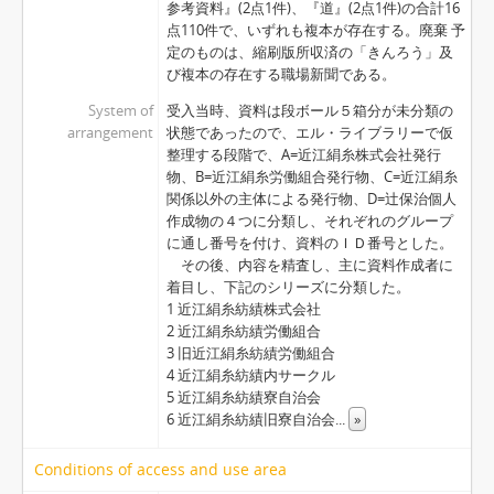
参考資料』(2点1件)、『道』(2点1件)の合計16
点110件で、いずれも複本が存在する。廃棄 予
定のものは、縮刷版所収済の「きんろう」及
び複本の存在する職場新聞である。
System of
受入当時、資料は段ボール５箱分が未分類の
arrangement
状態であったので、エル・ライブラリーで仮
整理する段階で、A=近江絹糸株式会社発行
物、B=近江絹糸労働組合発行物、C=近江絹糸
関係以外の主体による発行物、D=辻保治個人
作成物の４つに分類し、それぞれのグループ
に通し番号を付け、資料のＩＤ番号とした。
その後、内容を精査し、主に資料作成者に
着目し、下記のシリーズに分類した。
1 近江絹糸紡績株式会社
2 近江絹糸紡績労働組合
3 旧近江絹糸紡績労働組合
4 近江絹糸紡績内サークル
5 近江絹糸紡績寮自治会
6 近江絹糸紡績旧寮自治会
...
»
Conditions of access and use area