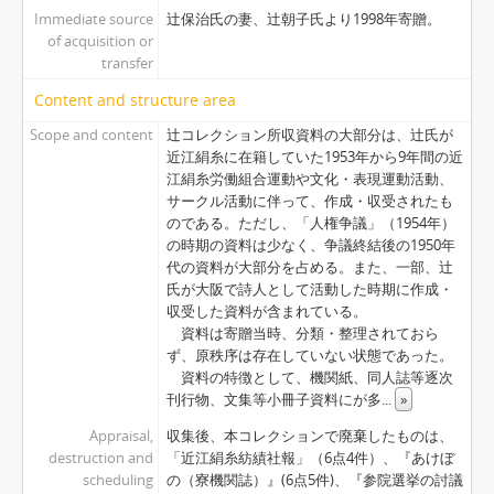
Immediate source
辻保治氏の妻、辻朝子氏より1998年寄贈。
of acquisition or
transfer
Content and structure area
Scope and content
辻コレクション所収資料の大部分は、辻氏が
近江絹糸に在籍していた1953年から9年間の近
江絹糸労働組合運動や文化・表現運動活動、
サークル活動に伴って、作成・収受されたも
のである。ただし、「人権争議」（1954年）
の時期の資料は少なく、争議終結後の1950年
代の資料が大部分を占める。また、一部、辻
氏が大阪で詩人として活動した時期に作成・
収受した資料が含まれている。
資料は寄贈当時、分類・整理されておら
ず、原秩序は存在していない状態であった。
資料の特徴として、機関紙、同人誌等逐次
刊行物、文集等小冊子資料にが多
...
»
Appraisal,
収集後、本コレクションで廃棄したものは、
destruction and
「近江絹糸紡績社報」（6点4件）、『あけぼ
scheduling
の（寮機関誌）』(6点5件)、『参院選挙の討議