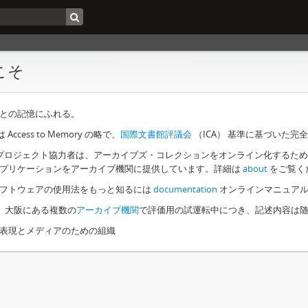
こそ
との記憶にふれる。
は Access to Memory の略で、
国際文書館評議会
（ICA） 基準に基づいた
とプロジェクト協力者は、アーカイブズ・コレクションをオンライン化するた
プリケーションをアーカイブ機関に提供しています。詳細は
about
をご覧く
フトウェアの使用法をもっと知るには
documentation
オンラインマニュアル
、大阪にある複数の
アーカイブ機関
で評価用の試運転中につき、記述内容は
表現とメディアのための組織