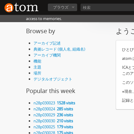
ブラウズ
access to memories.
よう
Browse by
アーカイブ記述
典拠レコード (個人名, 組織名)
ひとび
アーカイブ機関
atom 
機能
主題
ICA
場所
このア
デジタルオブジェクト
このソ
Popular this week
※現在
記録と
n28p030023
1528 visits
n28p030024
285 visits
n28p030029
236 visits
n28p030030
210 visits
n28p030025
179 visits
n28p030028
175 visits