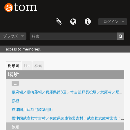
ログイン
ブラウズ
access to memories.
樹形図
List
検索
場所
...
幕府領／尼崎藩領／兵庫県第8区／常吉組戸長役場／武庫村／尼崎市
彦根
摂津国川辺郡尼崎築地町
摂津国武庫郡常吉村／兵庫県武庫郡常吉村／武庫郡武庫村常吉／尼崎市常 吉／尼崎市常吉1丁目ほか
旅順