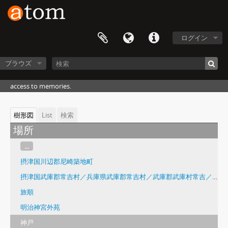
ログイン
ブラウズ
access to memories.
樹形図
List
検索
場所
...
摂津国川辺郡尼崎築地町
摂津国武庫郡常吉村／兵庫県武庫郡常吉村／武庫郡武庫村常吉／尼崎市常 吉／尼崎市常吉1丁目ほか
旅順
明治神宮外苑
神戸