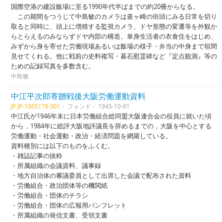
国際空港の建設飯場に至る1990年代半ばまでの約20冊からなる。
この期間をつうじて中島敏のカメラは釜ヶ崎の街頭にみる日常を切り
取ると同時に、頭上に増殖する監視カメラ、ドヤ形態の変遷等を外観か
らとらえるのみならずドヤ内部の構造、単身生活者の衣食住をはじめ、
みずから身を寄せた労働現場あるいは飯場の様子・弁当の中身まで垣間
見せてくれる。他に戦前の史料複写・暮石慰霊碑など『定点観測』等の
ための記録写真を多数含む。
中島敏
中江平次郎寄贈戦後大阪労働運動資料
JP JP-1005176 001
フォンド
1945-10-01
中江氏が1946年末に日本労働組合総同盟大阪連合会の役員に就いた頃
から，1984年に総評大阪地評議長を辞めるまでの，大阪を中心とする
労働運動・社会運動・政治・経済問題を網羅している。
資料種別には以下のものをふくむ。
・雑誌記事の抜粋
・所属組織の会議資料、議事録
・地方自治体の審議委員として出席した会議で配布された資料
・労働組合・政治団体等の機関紙
・労働組合・団体のチラシ
・労働組合・団体の広報用パンフレット
・所属組織の発信文書、受領文書