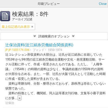
印刷プレビュー
Close
検索結果：8件
アーカイブ記述
最上位記述のみ表示
詳細検索のオプション
辻保治資料(近江絹糸労働組合関係資料)
JP JP-1005176 006
フォンド
1950-1974
辻コレクション所収資料の大部分は、辻氏が近江絹糸に在籍していた
1953年から9年間の近江絹糸労働組合運動や文化・表現運動活動、サー
クル活動に伴って、作成・収受されたものである。ただし、「人権争
議」（1954年）の時期の資料は少なく、争議終結後の1950年代の資料
が大部分を占める。また、一部、辻氏が大阪で詩人として活動した時期
に作成・収受した資料が含まれている。
資料は寄贈当時、分類・整理されておらず、原秩序は存在していない
状態であった。
資料の特徴として、機関紙、同人誌等逐次刊行物、文集等小冊子資料
にが多
...
»
辻保治