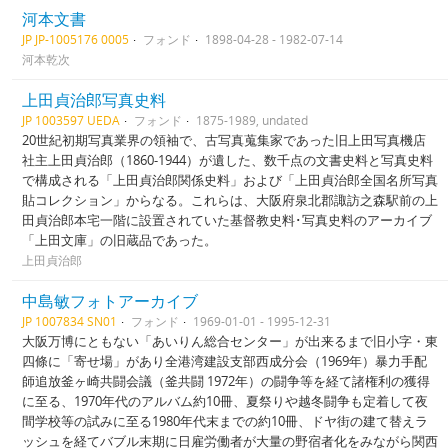
河本文書
JP JP-1005176 0005
フォンド
1898-04-28 - 1982-07-14
河本乾次
上田貞治郎写真史料
JP 1003597 UEDA
フォンド
1875-1989, undated
20世紀初期写真業界の領袖で、古写真蒐集家であった旧上田写真機店
社主上田貞治郎（1860-1944）が遺した、数千点の文書史料と写真史料
で構成される「上田貞治郎関係史料」および「上田貞治郎全国名所写真
貼コレクション」からなる。これらは、大阪府泉北郡諏訪之森駅前の上
田貞治郎本宅一階に設置されていた基督教史料･写真史料のアーカイブ
「上田文庫」の旧蔵品であった。
上田貞治郎
中島敏フォトアーカイブ
JP 1007834 SN01
フォンド
1969-01-01 - 1995-12-31
大阪万博にともない「あいりん総合センター」が出来るまで旧小字・東
四條に「寄せ場」があり全港湾建設支部西成分会（1969年）暴力手配
師追放釜ヶ崎共闘会議（釜共闘 1972年）の闘争等を経て諸権利の獲得
に至る、1970年代のアルバム約10冊、夏祭りや越冬闘争も定着して夜
間学校等の試みに至る1980年代末までの約10冊、ドヤ街の建て替えラ
ッシュを経てバブル末期に日雇労働者が大量の野宿者化をみながら関西