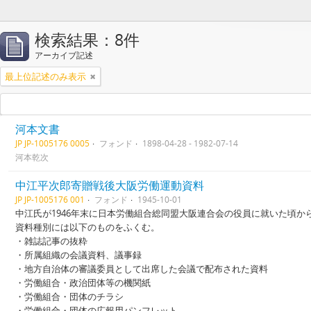
検索結果：8件
アーカイブ記述
最上位記述のみ表示
河本文書
JP JP-1005176 0005
フォンド
1898-04-28 - 1982-07-14
河本乾次
中江平次郎寄贈戦後大阪労働運動資料
JP JP-1005176 001
フォンド
1945-10-01
中江氏が1946年末に日本労働組合総同盟大阪連合会の役員に就いた頃か
資料種別には以下のものをふくむ。
・雑誌記事の抜粋
・所属組織の会議資料、議事録
・地方自治体の審議委員として出席した会議で配布された資料
・労働組合・政治団体等の機関紙
・労働組合・団体のチラシ
・労働組合・団体の広報用パンフレット