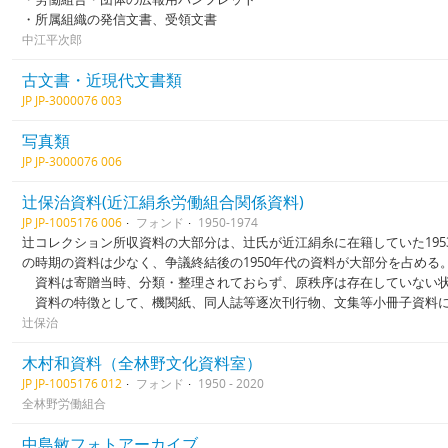
・所属組織の発信文書、受領文書
中江平次郎
古文書・近現代文書類
JP JP-3000076 003
写真類
JP JP-3000076 006
辻保治資料(近江絹糸労働組合関係資料)
JP JP-1005176 006
フォンド
1950-1974
辻コレクション所収資料の大部分は、辻氏が近江絹糸に在籍していた195
の時期の資料は少なく、争議終結後の1950年代の資料が大部分を占め
資料は寄贈当時、分類・整理されておらず、原秩序は存在していない
資料の特徴として、機関紙、同人誌等逐次刊行物、文集等小冊子資料
辻保治
木村和資料（全林野文化資料室）
JP JP-1005176 012
フォンド
1950 - 2020
全林野労働組合
中島敏フォトアーカイブ