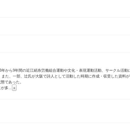
3年から9年間の近江絹糸労働組合運動や文化・表現運動活動、サークル活動に
る。また、一部、辻氏が大阪で詩人として活動した時期に作成・収受した資料
状態であった。
にが多
...
»